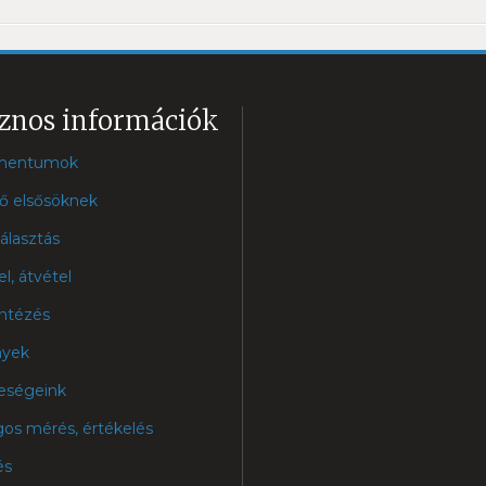
znos információk
mentumok
ő elsősöknek
álasztás
el, átvétel
ntézés
nyek
eségeink
os mérés, értékelés
és