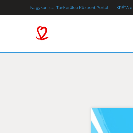
Nagykanizsai Tankerületi Központ Portál
KRÉTA e