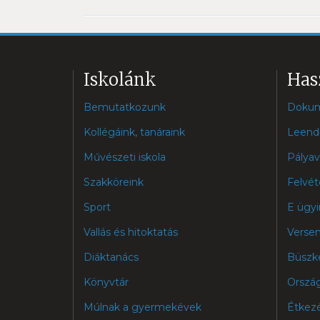
Iskolánk
Has
Bemutatkozunk
Doku
Kollégáink, tanáraink
Leend
Művészeti iskola
Pályav
Szakköreink
Felvét
Sport
E ügyi
Vallás és hitoktatás
Verse
Diáktanács
Büszk
Könyvtár
Ország
Múlnak a gyermekévek
Étkez