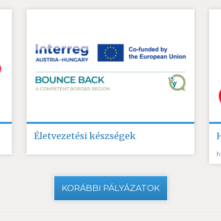
Életvezetési készségek
h
KORÁBBI PÁLYÁZATOK