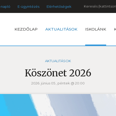
Keresés
-napló
E-ügyintézés
Elérhetőségek
KEZDŐLAP
AKTUALITÁSOK
ISKOLÁNK
AKTUALITÁSOK
Köszönet 2026
2026. június 05., péntek @ 20:00