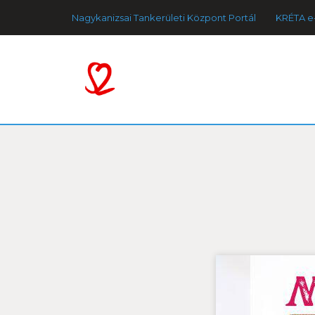
Nagykanizsai Tankerületi Központ Portál
KRÉTA e