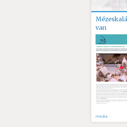
Mézeskalá
van
média