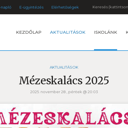
Keresés
-napló
E-ügyintézés
Elérhetőségek
KEZDŐLAP
AKTUALITÁSOK
ISKOLÁNK
AKTUALITÁSOK
Mézeskalács 2025
2025. november 28., péntek @ 20:03