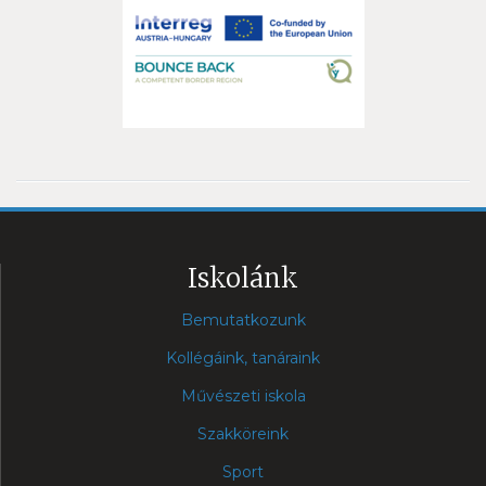
Iskolánk
Bemutatkozunk
Kollégáink, tanáraink
Művészeti iskola
Szakköreink
Sport