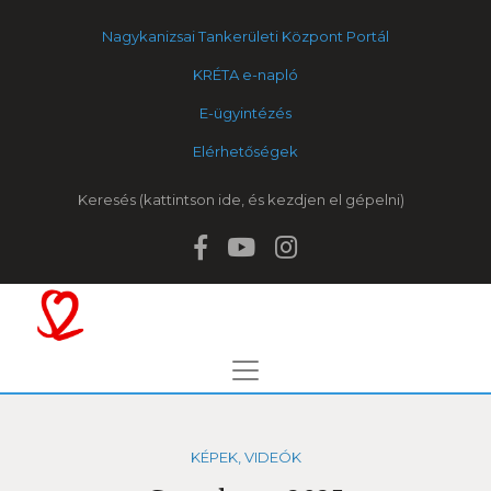
Nagykanizsai Tankerületi Központ Portál
KRÉTA e-napló
E-ügyintézés
Elérhetőségek
Keresés
KÉPEK, VIDEÓK