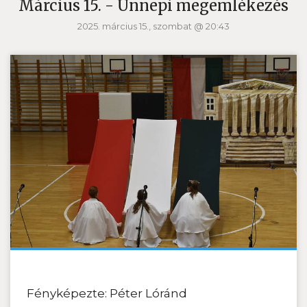
Március 15. - Ünnepi megemlékezés
2025. március 15., szombat @ 20:43
Fényképezte: Péter Lóránd