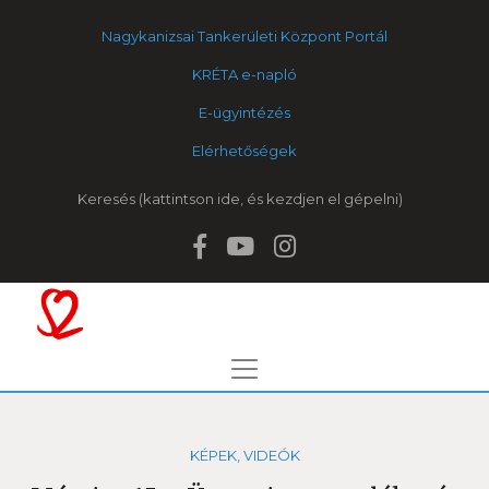
Nagykanizsai Tankerületi Központ Portál
KRÉTA e-napló
E-ügyintézés
Elérhetőségek
Keresés
KÉPEK, VIDEÓK