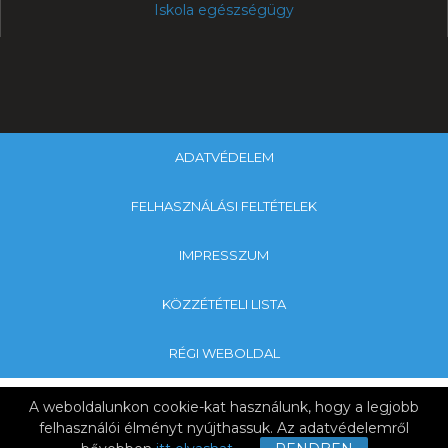
Iskola egészségügy
ADATVÉDELEM
FELHASZNÁLÁSI FELTÉTELEK
IMPRESSZUM
KÖZZÉTÉTELI LISTA
RÉGI WEBOLDAL
Copyright © 2019 Csány-Szendrey Általános Iskola &
A weboldalunkon cookie-kat használunk, hogy a legjobb
Nagykanizsa Tankerületi Központ
felhasználói élményt nyújthassuk. Az adatvédelemről