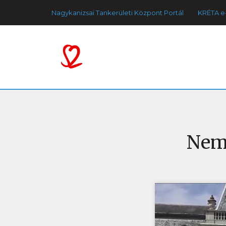
Nagykanizsai Tankerületi Központ Portál
KRÉTA e
Nemz