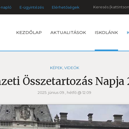
Keresés
-napló
E-ügyintézés
Elérhetőségek
KEZDŐLAP
AKTUALITÁSOK
ISKOLÁNK
KÉPEK, VIDEÓK
eti Összetartozás Napja
2025. június 09., hétfő @ 12:09