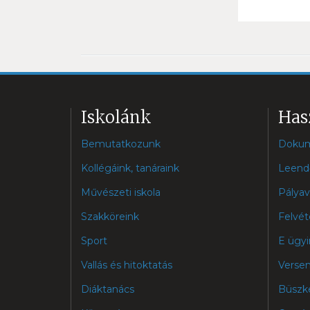
Iskolánk
Has
Bemutatkozunk
Doku
Kollégáink, tanáraink
Leend
Művészeti iskola
Pályav
Szakköreink
Felvét
Sport
E ügyi
Vallás és hitoktatás
Verse
Diáktanács
Büszk