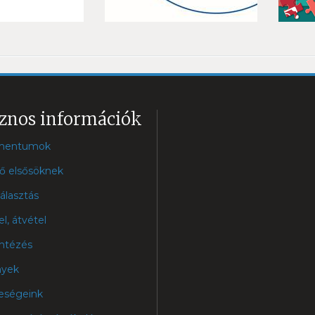
znos információk
mentumok
ő elsősöknek
álasztás
el, átvétel
ntézés
nyek
eségeink