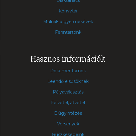
Diáktanács
Könyvtár
Múlnak a gyermekévek
Fenntartónk
Hasznos információk
Dokumentumok
Leendő elsősöknek
Pályaválasztás
Felvétel, átvétel
E ügyintézés
Versenyek
Büszkeségeink