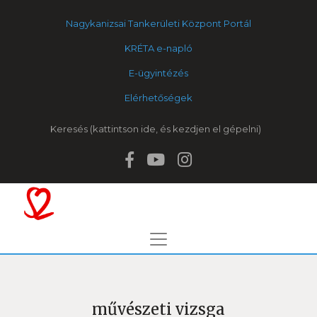
Nagykanizsai Tankerületi Központ Portál
KRÉTA e-napló
E-ügyintézés
Elérhetőségek
Keresés
művészeti vizsga