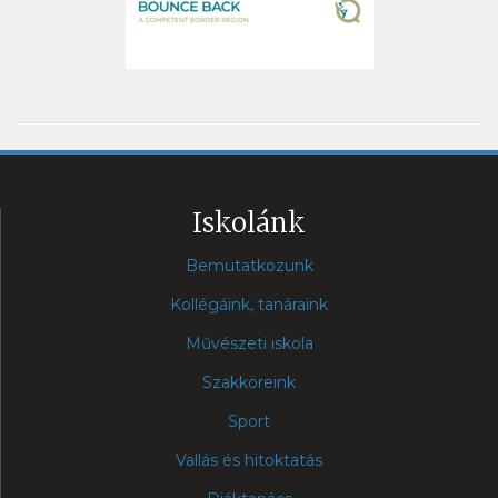
Iskolánk
Bemutatkozunk
Kollégáink, tanáraink
Művészeti iskola
Szakköreink
Sport
Vallás és hitoktatás